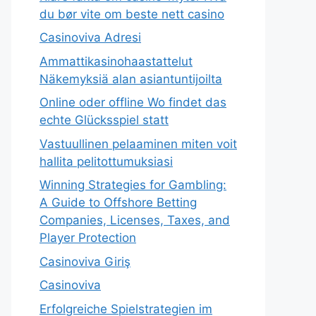
du bør vite om beste nett casino
Casinoviva Adresi
Ammattikasinohaastattelut
Näkemyksiä alan asiantuntijoilta
Online oder offline Wo findet das
echte Glücksspiel statt
Vastuullinen pelaaminen miten voit
hallita pelitottumuksiasi
Winning Strategies for Gambling:
A Guide to Offshore Betting
Companies, Licenses, Taxes, and
Player Protection
Casinoviva Giriş
Casinoviva
Erfolgreiche Spielstrategien im