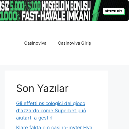
Casinoviva
Casinoviva Giriş
Son Yazılar
Gli effetti psicologici del gioco
d'azzardo come Superbet può
aiutarti a gestirli
Klare fakta om casino-myter Hva