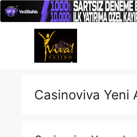
İçeriğe
atla
Casinoviva Yeni 