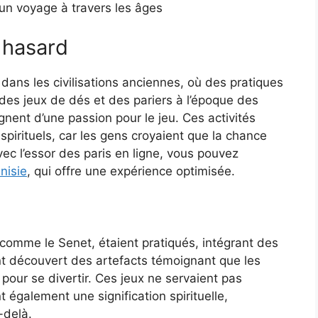
 un voyage à travers les âges
 hasard
dans les civilisations anciennes, où des pratiques
 des jeux de dés et des pariers à l’époque des
ent d’une passion pour le jeu. Ces activités
pirituels, car les gens croyaient que la chance
vec l’essor des paris en ligne, vous pouvez
nisie
, qui offre une expérience optimisée.
comme le Senet, étaient pratiqués, intégrant des
t découvert des artefacts témoignant que les
 pour se divertir. Ces jeux ne servaient pas
 également une signification spirituelle,
-delà.