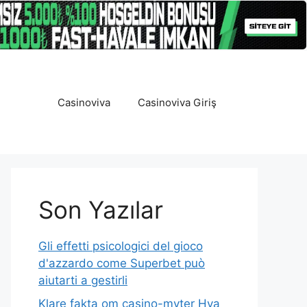
Casinoviva
Casinoviva Giriş
Son Yazılar
Gli effetti psicologici del gioco
d'azzardo come Superbet può
aiutarti a gestirli
Klare fakta om casino-myter Hva