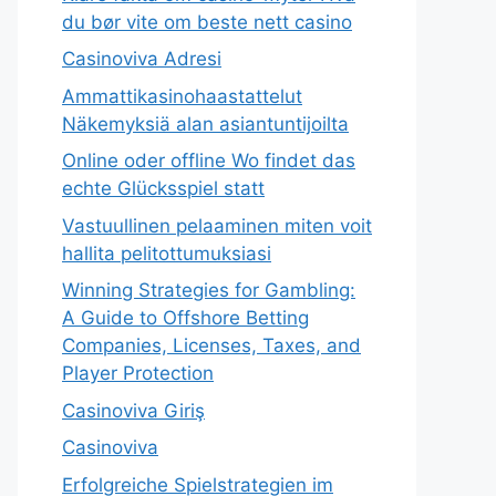
du bør vite om beste nett casino
Casinoviva Adresi
Ammattikasinohaastattelut
Näkemyksiä alan asiantuntijoilta
Online oder offline Wo findet das
echte Glücksspiel statt
Vastuullinen pelaaminen miten voit
hallita pelitottumuksiasi
Winning Strategies for Gambling:
A Guide to Offshore Betting
Companies, Licenses, Taxes, and
Player Protection
Casinoviva Giriş
Casinoviva
Erfolgreiche Spielstrategien im